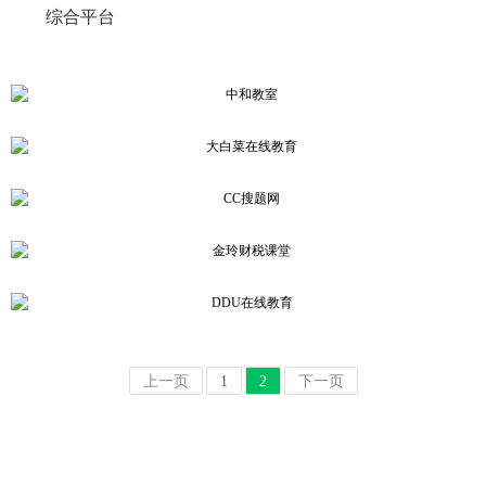
综合平台
中和教室
大白菜在线教育
中和太极传统文化
CC搜题网
大白菜会计学堂
金玲财税课堂
案例详情
CC搜题
DDU在线教育
案例详情
金玲财税课堂
案例详情
上一页
1
2
下一页
隶属北京日出晨曦科技有限
案例详情
案例详情